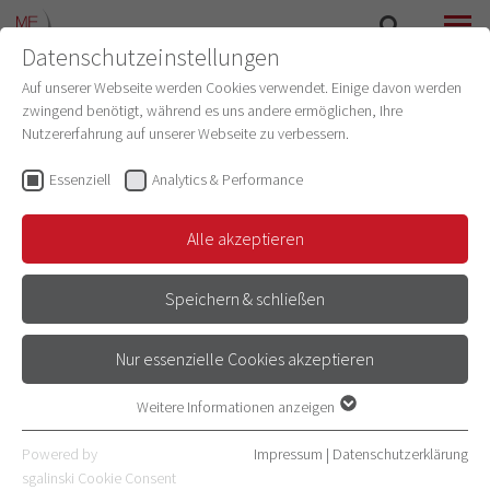
Datenschutzeinstellungen
SUCHE
MENÜ
Auf unserer Webseite werden Cookies verwendet. Einige davon werden
zwingend benötigt, während es uns andere ermöglichen, Ihre
Nutzererfahrung auf unserer Webseite zu verbessern.
Prof. Dr. Norbert Frey
Prodekan für Klinische Translation
Essenziell
Analytics & Performance
(Medizinische Fakultät Heidelberg)
Alle akzeptieren
Speichern & schließen
ÄRZTLICHER / BERUFLICHER
Nur essenzielle Cookies akzeptieren
WERDEGANG
Weitere Informationen anzeigen
Essenziell
WISSENSCHAFTLICHER WERDEGANG
Essenzielle Cookies werden für grundlegende Funktionen der
Powered by
Impressum
|
Datenschutzerklärung
Webseite benötigt. Dadurch ist gewährleistet, dass die Webseite
sgalinski Cookie Consent