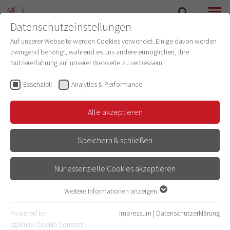
Datenschutzeinstellungen
SUCHE
MENÜ
Auf unserer Webseite werden Cookies verwendet. Einige davon werden
zwingend benötigt, während es uns andere ermöglichen, Ihre
Nutzererfahrung auf unserer Webseite zu verbessern.
Essenziell
Analytics & Performance
Alle akzeptieren
Speichern & schließen
Nur essenzielle Cookies akzeptieren
DIDAKTISCHE QUALIFIZIERUNG
Weitere Informationen anzeigen
Essenziell
Essenzielle Cookies werden für grundlegende Funktionen der
Powered by
Impressum
|
Datenschutzerklärung
Webseite benötigt. Dadurch ist gewährleistet, dass die Webseite
sgalinski Cookie Consent