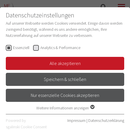
Datenschutzeinstellungen
SUCHE
MENÜ
Auf unserer Webseite werden Cookies verwendet. Einige davon werden
zwingend benötigt, während es uns andere ermöglichen, Ihre
LEHRORGANISATION
Nutzererfahrung auf unserer Webseite zu verbessern.
Essenziell
Analytics & Performance
SERVICES
Alle akzeptieren
Speichern & schließen
COMPUTERRÄUME UND TABLETS (IT
Nur essenzielle Cookies akzeptieren
LEHRE)
Weitere Informationen anzeigen
Essenziell
Essenzielle Cookies werden für grundlegende Funktionen der
IT SUPPORT DES
Powered by
Impressum
|
Datenschutzerklärung
Webseite benötigt. Dadurch ist gewährleistet, dass die Webseite
sgalinski Cookie Consent
UNIVERSITÄTSRECHENZENTRUMS