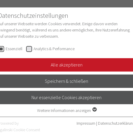
Datenschutzeinstellungen
Auf unserer Webseite werden Cookies verwendet. Einige davon werden
wingend benötigt, während es uns andere ermöglichen, Ihre Nutzererfahrung
uf unserer Webseite zu verbessern.
schung
Struktur & Entwicklung
Digitalisie
Essenziell
Analytics & Performance
Alle akzeptieren
EACHING
Speichern & schließen
Nur essenzielle Cookies akzeptieren
eoretisch erlernte Inhalte direkt am
t realen Patienten führen und ggf.
Weitere Informationen anzeigen
Essenziell
führen. Bedside Teaching wird mit den
Essenzielle Cookies werden für grundlegende Funktionen der Webseite
Powered by
Impressum
|
Datenschutzerklärun
des Universitätsklinikums durchgeführt
benötigt. Dadurch ist gewährleistet, dass die Webseite einwandfrei
galinski Cookie Consent