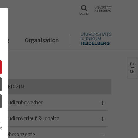
UNIVERSITÄT
HEIDELBERG
SUCHE
rung
Organisation
DE
EN
MEDIZIN
Studienbewerber
Studienverlauf & Inhalte
g
Lehrkonzepte