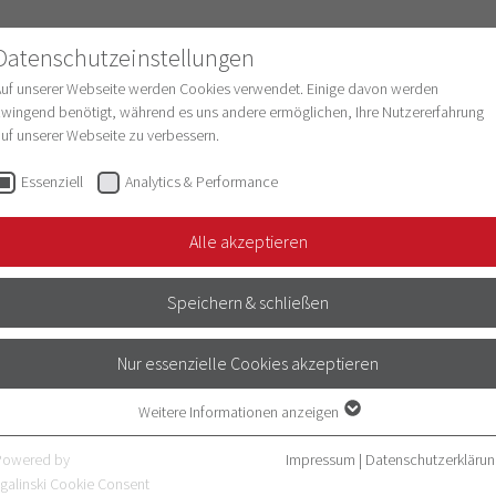
Datenschutzeinstellungen
Auf unserer Webseite werden Cookies verwendet. Einige davon werden
wingend benötigt, während es uns andere ermöglichen, Ihre Nutzererfahrung
uf unserer Webseite zu verbessern.
schung
Struktur & Entwicklung
Digitalisie
Essenziell
Analytics & Performance
le…
Interprofessionelles…
Alle akzeptieren
SIONELLES
Speichern & schließen
ULUM
Nur essenzielle Cookies akzeptieren
Weitere Informationen anzeigen
eben den Studiengängen Humanmedizin
Essenziell
Essenzielle Cookies werden für grundlegende Funktionen der Webseite
ionelle Gesundheitsversorgung
an, in
Powered by
Impressum
|
Datenschutzerklärun
benötigt. Dadurch ist gewährleistet, dass die Webseite einwandfrei
galinski Cookie Consent
und Diagnoseberufe parallel zur