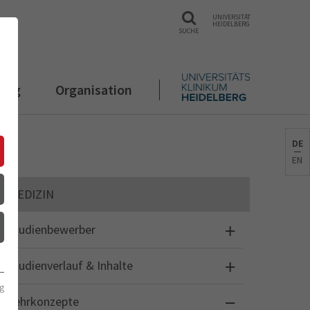
UNIVERSITÄT
HEIDELBERG
SUCHE
rung
Organisation
DE
EN
MEDIZIN
Studienbewerber
Studienverlauf & Inhalte
g
Lehrkonzepte