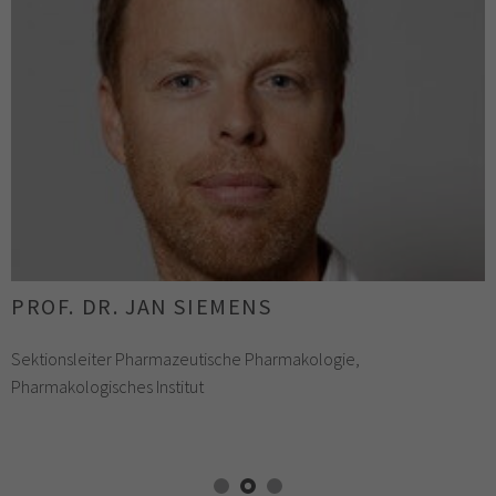
MARLENE SCHEFFOLD
Studentin im Studiengang "HeiCuMed" Promovierende der
medizinischen Fakultät Heidelberg