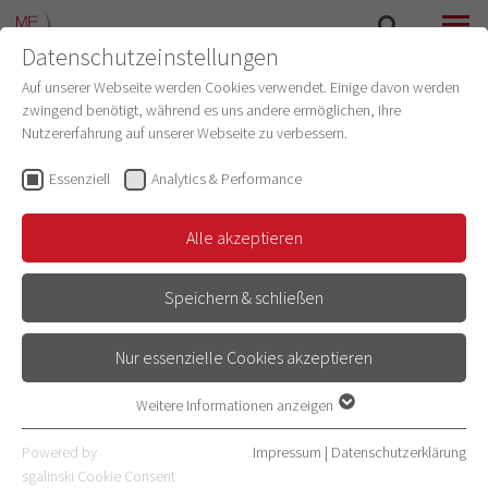
Datenschutzeinstellungen
SUCHE
MENÜ
Auf unserer Webseite werden Cookies verwendet. Einige davon werden
zwingend benötigt, während es uns andere ermöglichen, Ihre
Nutzererfahrung auf unserer Webseite zu verbessern.
Essenziell
Analytics & Performance
Alle akzeptieren
Speichern & schließen
Nur essenzielle Cookies akzeptieren
TAG DER FAKULTÄT 2026
Weitere Informationen anzeigen
Essenziell
Essenzielle Cookies werden für grundlegende Funktionen der
9. JUNI | 10 - 17 UHR | HÖRSAALZENTRUM
Powered by
Impressum
|
Datenschutzerklärung
Webseite benötigt. Dadurch ist gewährleistet, dass die Webseite
sgalinski Cookie Consent
AUDIMAX | INF 289