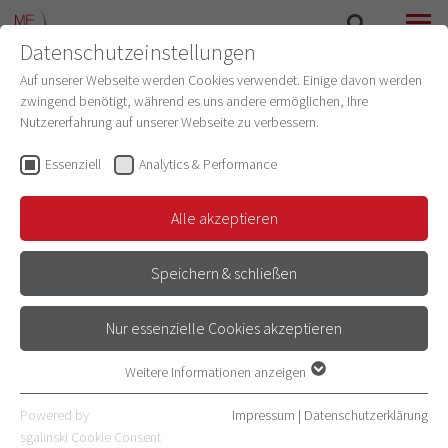
Datenschutzeinstellungen
SUCHE
MENÜ
Auf unserer Webseite werden Cookies verwendet. Einige davon werden
zwingend benötigt, während es uns andere ermöglichen, Ihre
Nutzererfahrung auf unserer Webseite zu verbessern.
Laura Heinz
Wiss. Mitarbeiterin
(Institut für Geschichte und
Essenziell
Analytics & Performance
Ethik der Medizin)
Alle akzeptieren
E-Mail
Speichern & schließen
Adresse
Im Neuenheimer Feld 327
Nur essenzielle Cookies akzeptieren
69120 Heidelberg
Zimmernummer 112
Weitere Informationen anzeigen
Essenziell
Kurzvita
Essenzielle Cookies werden für grundlegende Funktionen der
Powered by
Impressum
|
Datenschutzerklärung
Webseite benötigt. Dadurch ist gewährleistet, dass die Webseite
sgalinski Cookie Consent