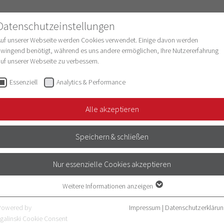
Datenschutzeinstellungen
Auf unserer Webseite werden Cookies verwendet. Einige davon werden
wingend benötigt, während es uns andere ermöglichen, Ihre Nutzererfahrung
uf unserer Webseite zu verbessern.
schung
Struktur & Entwicklung
Digitalisie
Essenziell
Analytics & Performance
Alle akzeptieren
Speichern & schließen
Nur essenzielle Cookies akzeptieren
ndependent field of research at
s various departments and institutes.
Weitere Informationen anzeigen
Essenziell
n women’s and gender studies: the
Essenzielle Cookies werden für grundlegende Funktionen der Webseite
Powered by
Impressum
|
Datenschutzerklärun
emphasis on gender effects in economic
benötigt. Dadurch ist gewährleistet, dass die Webseite einwandfrei
galinski Cookie Consent