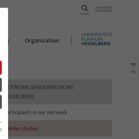
UNIVERSITÄT
HEIDELBERG
SUCHE
rung
Organisation
DE
EN
NETWORK GENDERMEDICINE
HEIDELBERG
Participants in our Network
Gender studies
g