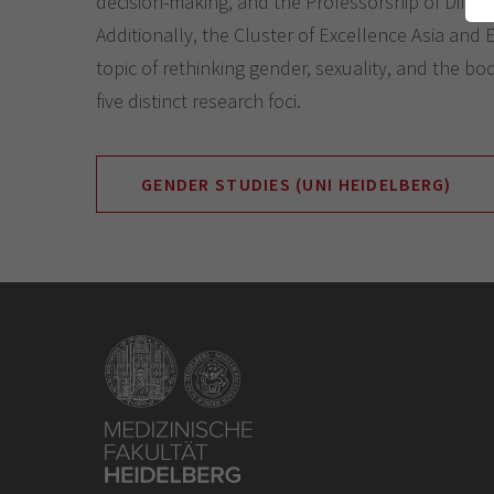
decision-making, and the Professorship of Diffe
Additionally, the Cluster of Excellence Asia and
topic of rethinking gender, sexuality, and the bo
five distinct research foci.
GENDER STUDIES (UNI HEIDELBERG)